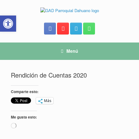
Saltar
al
Abrir barra de herramientas
contenido
Menú
Rendición de Cuentas 2020
Comparte esto:
Más
Me gusta esto:
Cargando...