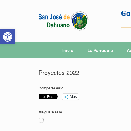
Saltar
al
contenido
Abrir barra de herramientas
Inicio
La Parroquia
A
Proyectos 2022
Comparte esto:
Más
Me gusta esto:
Cargando...