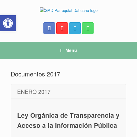
Saltar
al
Abrir barra de herramientas
contenido
Menú
Documentos 2017
ENERO 2017
Ley Orgánica de Transparencia y
Acceso a la Información Pública