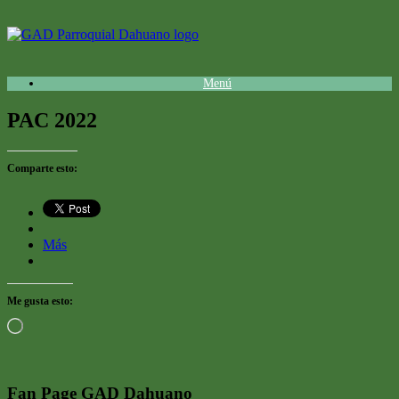
Saltar
al
contenido
Menú
PAC 2022
Comparte esto:
Más
Me gusta esto:
Cargando...
Fan Page GAD Dahuano