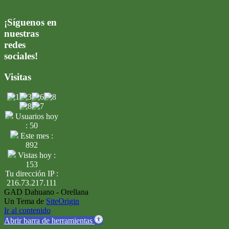
¡Síguenos en
nuestras
redes
sociales!
Visitas
Usuarios hoy
: 50
Este mes :
892
Vistas hoy :
153
Tu dirección IP :
216.73.217.111
GAD Dahuano - Orellana
Un Tema de
SiteOrigin
Ir al contenido
Abrir barra de herramientas