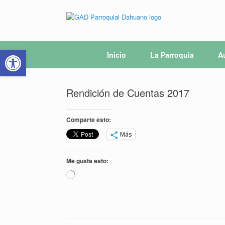
Saltar
al
contenido
Abrir barra de herramientas
Inicio
La Parroquia
A
Rendición de Cuentas 2017
Comparte esto:
Más
Me gusta esto:
Cargando...