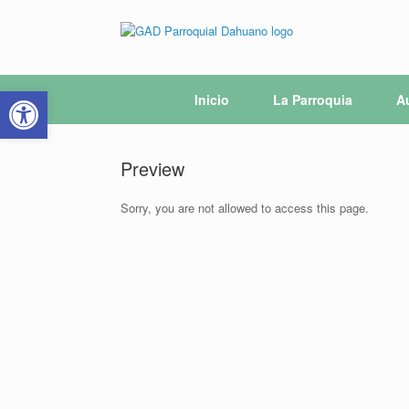
Saltar
al
contenido
Abrir barra de herramientas
Inicio
La Parroquia
A
Preview
Sorry, you are not allowed to access this page.