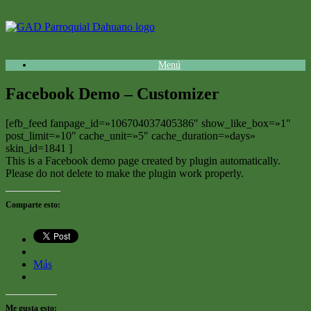
Saltar
al
contenido
Menú
Facebook Demo – Customizer
[efb_feed fanpage_id=»106704037405386″ show_like_box=»1″
post_limit=»10″ cache_unit=»5″ cache_duration=»days»
skin_id=1841 ]
This is a Facebook demo page created by plugin automatically.
Please do not delete to make the plugin work properly.
Comparte esto:
Más
Me gusta esto: